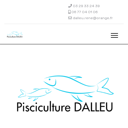
03 29 33 24 39
06 77 04 01 06
dalleu.rene@orange.fr