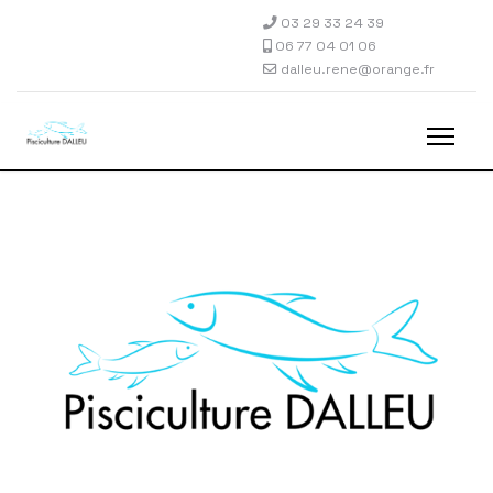
03 29 33 24 39
06 77 04 01 06
dalleu.rene@orange.fr